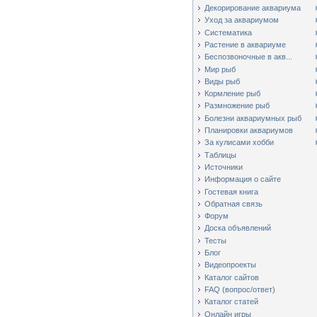
Декорирование аквариума
Уход за аквариумом
Систематика
Растение в аквариуме
Беспозвоночные в акв...
Мир рыб
Виды рыб
Кормление рыб
Размножение рыб
Болезни аквариумных рыб
Планировки аквариумов
За кулисами хобби
Таблицы
Источники
Информация о сайте
Гостевая книга
Обратная связь
Форум
Доска объявлений
Тесты
Блог
Видеопроекты
Каталог сайтов
FAQ (вопрос/ответ)
Каталог статей
Онлайн игры