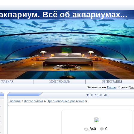
квариум. Всё об аквариумах...
ГЛАВНАЯ
МОЙ ПРОФИЛЬ
РЕГИСТРАЦИЯ
Вы вошли как
Гость
·
Группа
"
Го
ФОТОАЛЬБОМЫ
Главная
»
Фотоальбом
»
Пресноводные растения
»
840
0