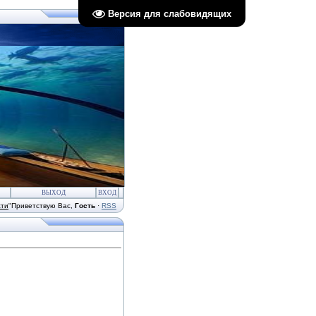
Версия для слабовидящих
ВЫХОД
ВХОД
сти
"
Приветствую Вас
,
Гость
·
RSS