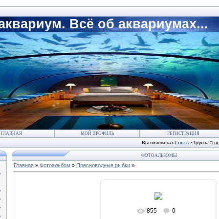
квариум. Всё об аквариумах...
ГЛАВНАЯ
МОЙ ПРОФИЛЬ
РЕГИСТРАЦИЯ
Вы вошли как
Гость
·
Группа
"
Го
ФОТОАЛЬБОМЫ
Главная
»
Фотоальбом
»
Пресноводные рыбки
»
855
0