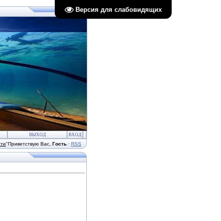
Версия для слабовидящих
ВЫХОД
ВХОД
сти
"
Приветствую Вас
,
Гость
·
RSS