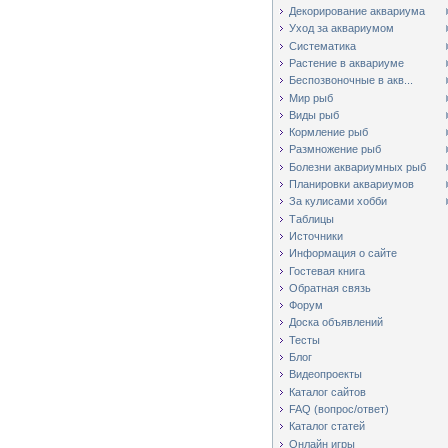
Декорирование аквариума
Уход за аквариумом
Систематика
Растение в аквариуме
Беспозвоночные в акв...
Мир рыб
Виды рыб
Кормление рыб
Размножение рыб
Болезни аквариумных рыб
Планировки аквариумов
За кулисами хобби
Таблицы
Источники
Информация о сайте
Гостевая книга
Обратная связь
Форум
Доска объявлений
Тесты
Блог
Видеопроекты
Каталог сайтов
FAQ (вопрос/ответ)
Каталог статей
Онлайн игры