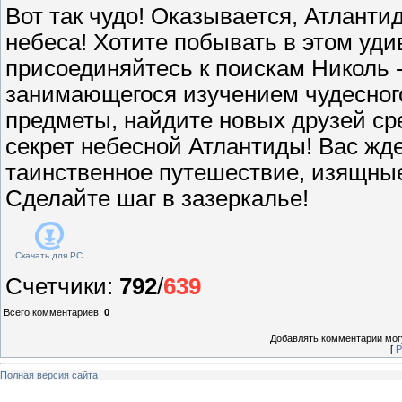
Вот так чудо! Оказывается, Атлантид
небеса! Хотите побывать в этом уд
присоединяйтесь к поискам Николь -
занимающегося изучением чудесног
предметы, найдите новых друзей сре
секрет небесной Атлантиды! Вас жд
таинственное путешествие, изящные
Сделайте шаг в зазеркалье!
Скачать для
PC
Счетчики
:
792
/
639
Всего комментариев
:
0
Добавлять комментарии могу
[
Р
Полная версия сайта