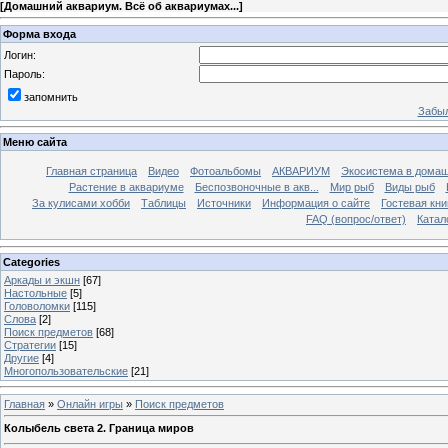
[
Домашний аквариум. Всё об аквариумах...
]
Форма входа
Логин:
Пароль:
запомнить
Забыл
Меню сайта
Главная страница
Видео
Фотоальбомы
АКВАРИУМ
Экосистема в домаш
Растение в аквариуме
Беспозвоночные в акв...
Мир рыб
Виды рыб
За кулисами хобби
Таблицы
Источники
Информация о сайте
Гостевая кни
FAQ (вопрос/ответ)
Катал
Categories
Аркады и экшн
[67]
Настольные
[5]
Головоломки
[115]
Слова
[2]
Поиск предметов
[68]
Стратегии
[15]
Другие
[4]
Многопользовательские
[21]
Главная
»
Онлайн игры
»
Поиск предметов
Колыбель света 2. Граница миров