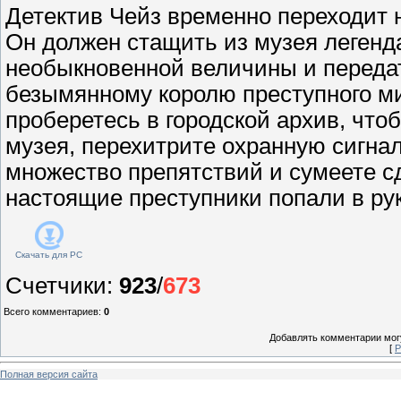
Детектив Чейз временно переходит н
Он должен стащить из музея леген
необыкновенной величины и передат
безымянному королю преступного ми
проберетесь в городской архив, что
музея, перехитрите охранную сигна
множество препятствий и сумеете сд
настоящие преступники попали в ру
Скачать для
PC
Счетчики
:
923
/
673
Всего комментариев
:
0
Добавлять комментарии могу
[
Р
Полная версия сайта