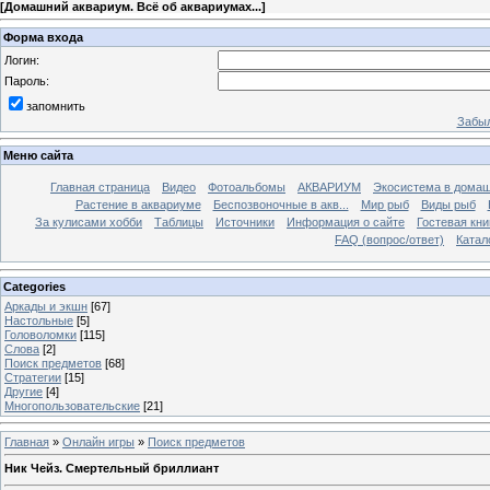
[
Домашний аквариум. Всё об аквариумах...
]
Форма входа
Логин:
Пароль:
запомнить
Забыл
Меню сайта
Главная страница
Видео
Фотоальбомы
АКВАРИУМ
Экосистема в домаш
Растение в аквариуме
Беспозвоночные в акв...
Мир рыб
Виды рыб
За кулисами хобби
Таблицы
Источники
Информация о сайте
Гостевая кни
FAQ (вопрос/ответ)
Катал
Categories
Аркады и экшн
[67]
Настольные
[5]
Головоломки
[115]
Слова
[2]
Поиск предметов
[68]
Стратегии
[15]
Другие
[4]
Многопользовательские
[21]
Главная
»
Онлайн игры
»
Поиск предметов
Ник Чейз. Смертельный бриллиант