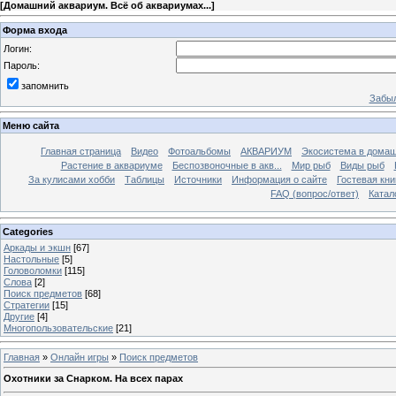
[
Домашний аквариум. Всё об аквариумах...
]
Форма входа
Логин:
Пароль:
запомнить
Забыл
Меню сайта
Главная страница
Видео
Фотоальбомы
АКВАРИУМ
Экосистема в домаш
Растение в аквариуме
Беспозвоночные в акв...
Мир рыб
Виды рыб
За кулисами хобби
Таблицы
Источники
Информация о сайте
Гостевая кни
FAQ (вопрос/ответ)
Катал
Categories
Аркады и экшн
[67]
Настольные
[5]
Головоломки
[115]
Слова
[2]
Поиск предметов
[68]
Стратегии
[15]
Другие
[4]
Многопользовательские
[21]
Главная
»
Онлайн игры
»
Поиск предметов
Охотники за Снарком. На всех парах