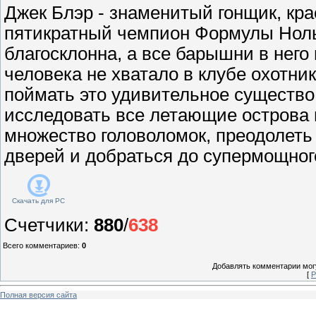
Джек Блэр - знаменитый гонщик, кра
пятикратный чемпион Формулы Ноль
благосклонна, а все барышни в него
человека не хватало в клубе охотни
поймать это удивительное существо
исследовать все летающие острова 
множество головоломок, преодолеть
дверей и добраться до супермощно
Скачать для
PC
Счетчики
:
880
/
638
Всего комментариев
:
0
Добавлять комментарии могу
[
Р
Полная версия сайта