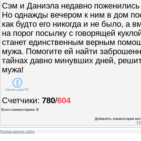
Сэм и Даниэла недавно поженились 
Но однажды вечером к ним в дом по
как будто его никогда и не было, а в
на порог посылку с говорящей кукло
станет единственным верным помощ
мужа. Помогите ей найти заброшенн
тайнах давно минувших дней, решит
мужа!
Скачать для
PC
Счетчики
:
780
/
604
Всего комментариев
:
0
Добавлять комментарии могу
[
Р
Полная версия сайта