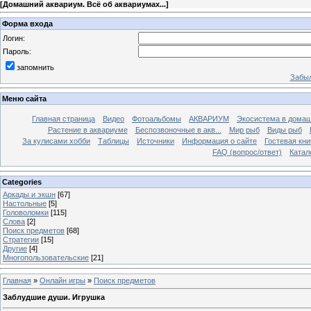
[
Домашний аквариум. Всё об аквариумах...
]
Форма входа
Логин:
Пароль:
запомнить
Забыл
Меню сайта
Главная страница
Видео
Фотоальбомы
АКВАРИУМ
Экосистема в домаш
Растение в аквариуме
Беспозвоночные в акв...
Мир рыб
Виды рыб
За кулисами хобби
Таблицы
Источники
Информация о сайте
Гостевая кни
FAQ (вопрос/ответ)
Катал
Categories
Аркады и экшн
[67]
Настольные
[5]
Головоломки
[115]
Слова
[2]
Поиск предметов
[68]
Стратегии
[15]
Другие
[4]
Многопользовательские
[21]
Главная
»
Онлайн игры
»
Поиск предметов
Заблудшие души. Игрушка