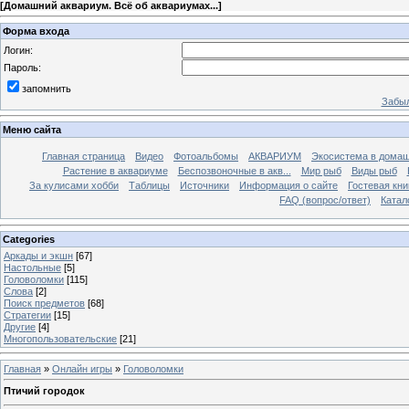
[
Домашний аквариум. Всё об аквариумах...
]
Форма входа
Логин:
Пароль:
запомнить
Забыл
Меню сайта
Главная страница
Видео
Фотоальбомы
АКВАРИУМ
Экосистема в домаш
Растение в аквариуме
Беспозвоночные в акв...
Мир рыб
Виды рыб
За кулисами хобби
Таблицы
Источники
Информация о сайте
Гостевая кни
FAQ (вопрос/ответ)
Катал
Categories
Аркады и экшн
[67]
Настольные
[5]
Головоломки
[115]
Слова
[2]
Поиск предметов
[68]
Стратегии
[15]
Другие
[4]
Многопользовательские
[21]
Главная
»
Онлайн игры
»
Головоломки
Птичий городок