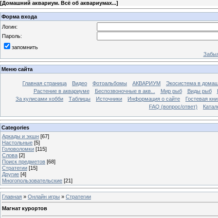
[
Домашний аквариум. Всё об аквариумах...
]
Форма входа
Логин:
Пароль:
запомнить
Забыл
Меню сайта
Главная страница
Видео
Фотоальбомы
АКВАРИУМ
Экосистема в домаш
Растение в аквариуме
Беспозвоночные в акв...
Мир рыб
Виды рыб
За кулисами хобби
Таблицы
Источники
Информация о сайте
Гостевая кни
FAQ (вопрос/ответ)
Катал
Categories
Аркады и экшн
[67]
Настольные
[5]
Головоломки
[115]
Слова
[2]
Поиск предметов
[68]
Стратегии
[15]
Другие
[4]
Многопользовательские
[21]
Главная
»
Онлайн игры
»
Стратегии
Магнат курортов