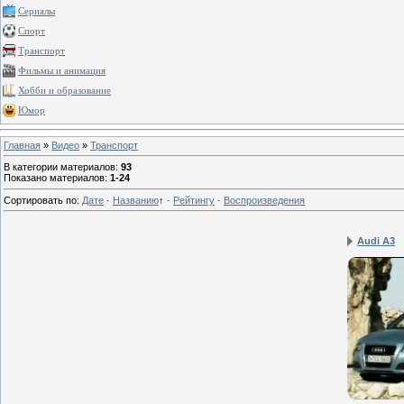
Сериалы
Спорт
Транспорт
Фильмы и анимация
Хобби и образование
Юмор
Главная
»
Видео
»
Транспорт
В категории материалов
:
93
Показано материалов
:
1-24
Сортировать по
:
Дате
·
Названию
↑
·
Рейтингу
·
Воспроизведения
Audi A3