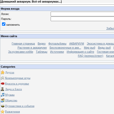
[
Домашний аквариум. Всё об аквариумах...
]
Форма входа
Логин:
Пароль:
запомнить
Забыл
Меню сайта
Главная страница
Видео
Фотоальбомы
АКВАРИУМ
Экосистема в домаш
Растение в аквариуме
Беспозвоночные в акв...
Мир рыб
Виды рыб
За кулисами хобби
Таблицы
Источники
Информация о сайте
Гостевая кни
FAQ (вопрос/ответ)
Катал
Categories
Другое
Компьютерные игры
Красота и здоровье
Люди и блоги
Музыка
Общество
Путешествия и события
Развлечения