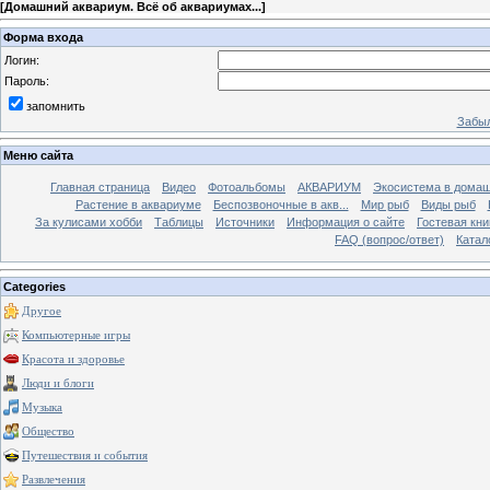
[
Домашний аквариум. Всё об аквариумах...
]
Форма входа
Логин:
Пароль:
запомнить
Забыл
Меню сайта
Главная страница
Видео
Фотоальбомы
АКВАРИУМ
Экосистема в домаш
Растение в аквариуме
Беспозвоночные в акв...
Мир рыб
Виды рыб
За кулисами хобби
Таблицы
Источники
Информация о сайте
Гостевая кни
FAQ (вопрос/ответ)
Катал
Categories
Другое
Компьютерные игры
Красота и здоровье
Люди и блоги
Музыка
Общество
Путешествия и события
Развлечения