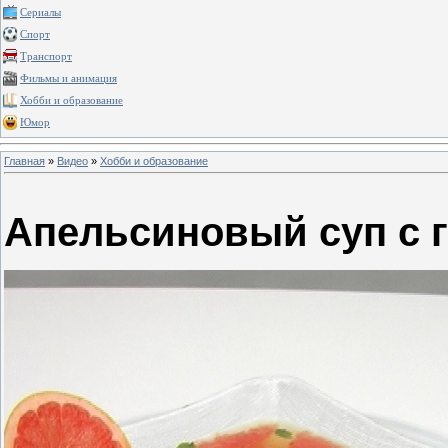
Сериалы
Спорт
Транспорт
Фильмы и анимация
Хобби и образование
Юмор
Главная
»
Видео
»
Хобби и образование
Апельсиновый суп с 