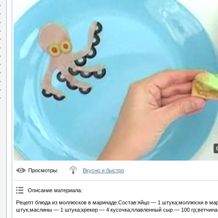
Просмотры
:
Вкусно и быстро
Описание материала
:
Рецепт блюда из моллюсков в маринаде.Состав:яйцо — 1 штука;моллюски в ма
штук;маслины — 1 штука;крекер — 4 кусочка;плавленный сыр — 100 гр;ветчина