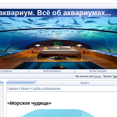
квариум. Всё об аквариумах...
ГЛАВНАЯ
МОЙ ПРОФИЛЬ
РЕГИСТРАЦИЯ
Вы вошли как
Гость
·
Группа
"
Го
ВИДЕО
Главная
»
Видео
»
Хобби и образование
«Морское чудище»