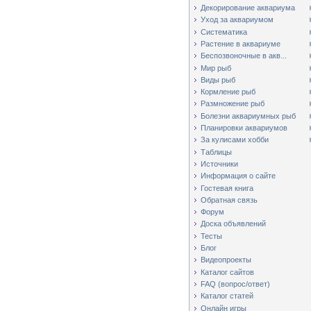
Декорирование аквариума
Уход за аквариумом
Систематика
Растение в аквариуме
Беспозвоночные в акв...
Мир рыб
Виды рыб
Кормление рыб
Размножение рыб
Болезни аквариумных рыб
Планировки аквариумов
За кулисами хобби
Таблицы
Источники
Информация о сайте
Гостевая книга
Обратная связь
Форум
Доска объявлений
Тесты
Блог
Видеопроекты
Каталог сайтов
FAQ (вопрос/ответ)
Каталог статей
Онлайн игры