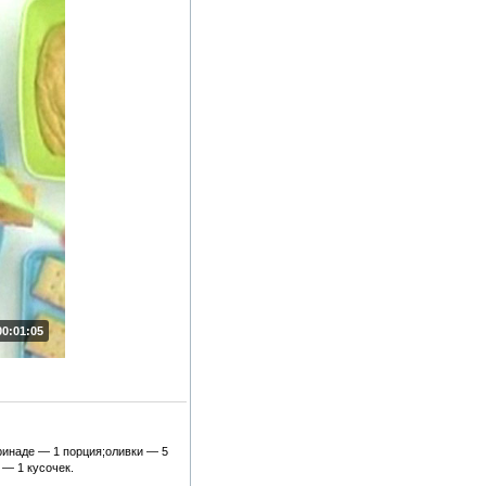
00:01:05
ринаде — 1 порция;оливки — 5
 — 1 кусочек.