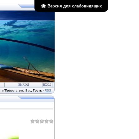
Версия для слабовидящих
ВЫХОД
ВХОД
сти
"
Приветствую Вас
,
Гость
·
RSS