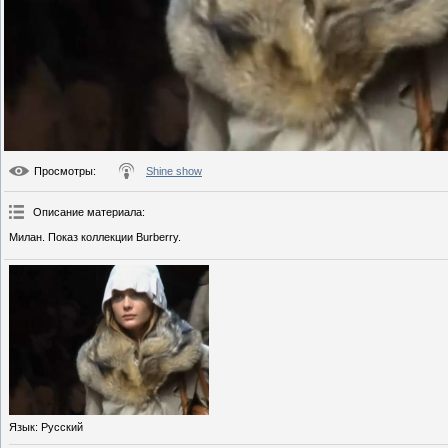
Просмотры
:
Shine show
Описание материала
:
Милан. Показ коллекции Burberry.
Язык
: Русский