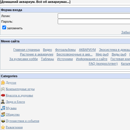
[
Домашний аквариум. Всё об аквариумах...
]
Форма входа
Логин:
Пароль:
запомнить
Забыл
Меню сайта
Главная страница
Видео
Фотоальбомы
АКВАРИУМ
Экосистема в домаш
Растение в аквариуме
Беспозвоночные в акв...
Мир рыб
Виды рыб
За кулисами хобби
Таблицы
Источники
Информация о сайте
Гостевая кни
FAQ (вопрос/ответ)
Катал
Categories
Другое
Компьютерные игры
Красота и здоровье
Люди и блоги
Музыка
Общество
Путешествия и события
Развлечения