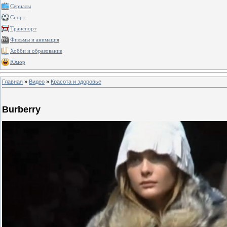
Сериалы
Спорт
Транспорт
Фильмы и анимация
Хобби и образование
Юмор
Главная
»
Видео
»
Красота и здоровье
Burberry