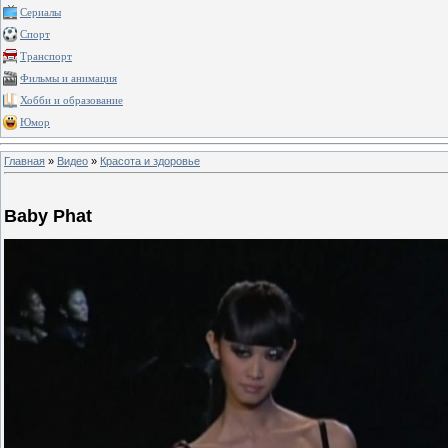
Сериалы
Спорт
Транспорт
Фильмы и анимация
Хобби и образование
Юмор
Главная
»
Видео
»
Красота и здоровье
Baby Phat