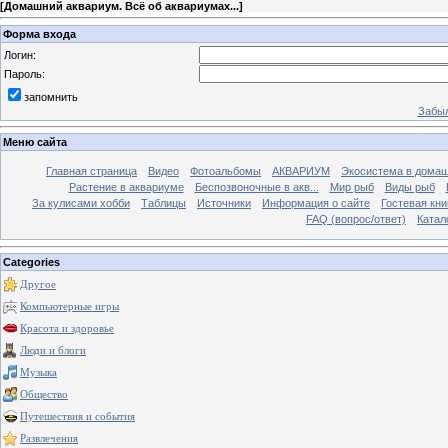
[
Домашний аквариум. Всё об аквариумах...
]
Форма входа
Логин:
Пароль:
запомнить
Забыл
Меню сайта
Главная страница
Видео
Фотоальбомы
АКВАРИУМ
Экосистема в домаш
Растение в аквариуме
Беспозвоночные в акв...
Мир рыб
Виды рыб
За кулисами хобби
Таблицы
Источники
Информация о сайте
Гостевая кни
FAQ (вопрос/ответ)
Катал
Categories
Другое
Компьютерные игры
Красота и здоровье
Люди и блоги
Музыка
Общество
Путешествия и события
Развлечения