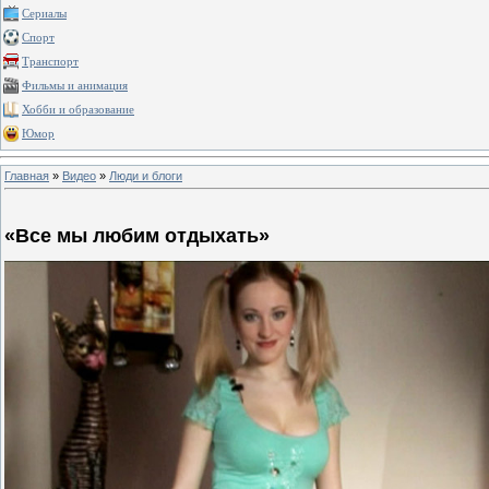
Сериалы
Спорт
Транспорт
Фильмы и анимация
Хобби и образование
Юмор
Главная
»
Видео
»
Люди и блоги
«Все мы любим отдыхать»