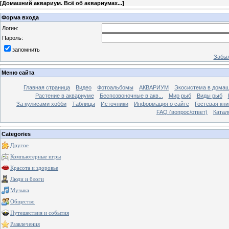
[
Домашний аквариум. Всё об аквариумах...
]
Форма входа
Логин:
Пароль:
запомнить
Забыл
Меню сайта
Главная страница
Видео
Фотоальбомы
АКВАРИУМ
Экосистема в домаш
Растение в аквариуме
Беспозвоночные в акв...
Мир рыб
Виды рыб
За кулисами хобби
Таблицы
Источники
Информация о сайте
Гостевая кни
FAQ (вопрос/ответ)
Катал
Categories
Другое
Компьютерные игры
Красота и здоровье
Люди и блоги
Музыка
Общество
Путешествия и события
Развлечения