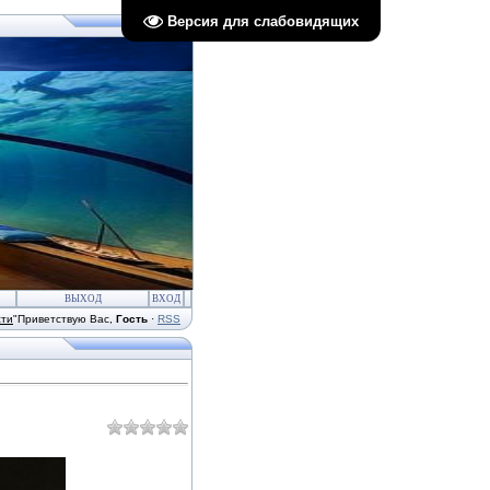
Версия для слабовидящих
ВЫХОД
ВХОД
сти
"
Приветствую Вас
,
Гость
·
RSS