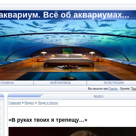
квариум. Всё об аквариумах...
ГЛАВНАЯ
МОЙ ПРОФИЛЬ
РЕГИСТРАЦИЯ
Вы вошли как
Гость
·
Группа
"
Го
ВИДЕО
Главная
»
Видео
»
Люди и блоги
«В руках твоих я трепещу…»