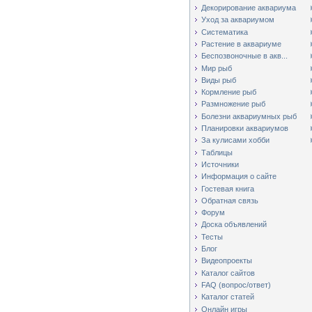
Декорирование аквариума
Уход за аквариумом
Систематика
Растение в аквариуме
Беспозвоночные в акв...
Мир рыб
Виды рыб
Кормление рыб
Размножение рыб
Болезни аквариумных рыб
Планировки аквариумов
За кулисами хобби
Таблицы
Источники
Информация о сайте
Гостевая книга
Обратная связь
Форум
Доска объявлений
Тесты
Блог
Видеопроекты
Каталог сайтов
FAQ (вопрос/ответ)
Каталог статей
Онлайн игры