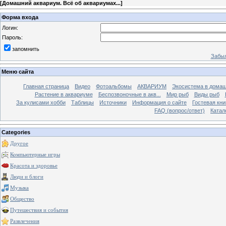
[
Домашний аквариум. Всё об аквариумах...
]
Форма входа
Логин:
Пароль:
запомнить
Забыл
Меню сайта
Главная страница
Видео
Фотоальбомы
АКВАРИУМ
Экосистема в домаш
Растение в аквариуме
Беспозвоночные в акв...
Мир рыб
Виды рыб
За кулисами хобби
Таблицы
Источники
Информация о сайте
Гостевая кни
FAQ (вопрос/ответ)
Катал
Categories
Другое
Компьютерные игры
Красота и здоровье
Люди и блоги
Музыка
Общество
Путешествия и события
Развлечения