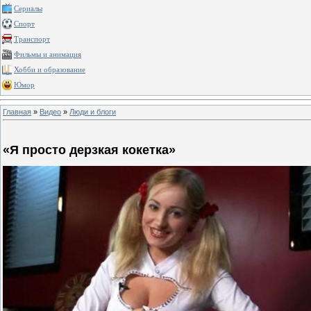
Сериалы
Спорт
Транспорт
Фильмы и анимация
Хобби и образование
Юмор
Главная
»
Видео
»
Люди и блоги
«Я просто дерзкая кокетка»