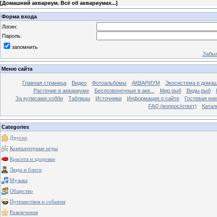
[
Домашний аквариум. Всё об аквариумах...
]
Форма входа
Логин:
Пароль:
запомнить
Забыл
Меню сайта
Главная страница
Видео
Фотоальбомы
АКВАРИУМ
Экосистема в домаш
Растение в аквариуме
Беспозвоночные в акв...
Мир рыб
Виды рыб
За кулисами хобби
Таблицы
Источники
Информация о сайте
Гостевая кни
FAQ (вопрос/ответ)
Катал
Categories
Другое
Компьютерные игры
Красота и здоровье
Люди и блоги
Музыка
Общество
Путешествия и события
Развлечения