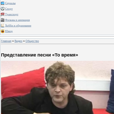
Сериалы
Спорт
Транспорт
Фильмы и анимация
Хобби и образование
Юмор
Главная
»
Видео
»
Общество
Представление песни «То время»