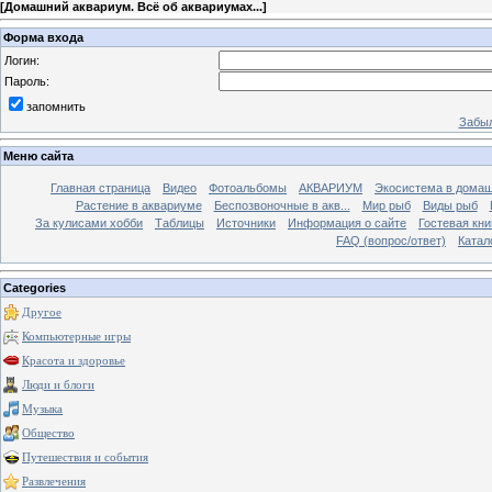
[
Домашний аквариум. Всё об аквариумах...
]
Форма входа
Логин:
Пароль:
запомнить
Забыл
Меню сайта
Главная страница
Видео
Фотоальбомы
АКВАРИУМ
Экосистема в домаш
Растение в аквариуме
Беспозвоночные в акв...
Мир рыб
Виды рыб
За кулисами хобби
Таблицы
Источники
Информация о сайте
Гостевая кни
FAQ (вопрос/ответ)
Катал
Categories
Другое
Компьютерные игры
Красота и здоровье
Люди и блоги
Музыка
Общество
Путешествия и события
Развлечения