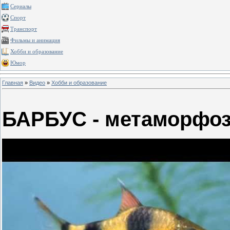
Сериалы
Спорт
Транспорт
Фильмы и анимация
Хобби и образование
Юмор
Главная
»
Видео
»
Хобби и образование
БАРБУС - метаморфоз